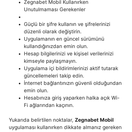
Zegnabet Mobil Kullanırken
Unutulmaması Gerekenler
Güçlü bir şifre kullanın ve şifrelerinizi
düzenli olarak değiştirin.
Uygulamanın en güncel sürümünü
kullandığınızdan emin olun.
Hesap bilgilerinizi ve kişisel verilerinizi
kimseyle paylaşmayın.
Uygulama içi bildirimlerinizi aktif tutarak
güncellemeleri takip edin.
İnternet bağlantınızın güvenli olduğundan
emin olun.
Hesabınıza giriş yaparken halka açık Wi-
Fi ağlarından kaçının.
Yukarıda belirtilen noktalar,
Zegnabet Mobil
uygulaması kullanırken dikkate almanız gereken