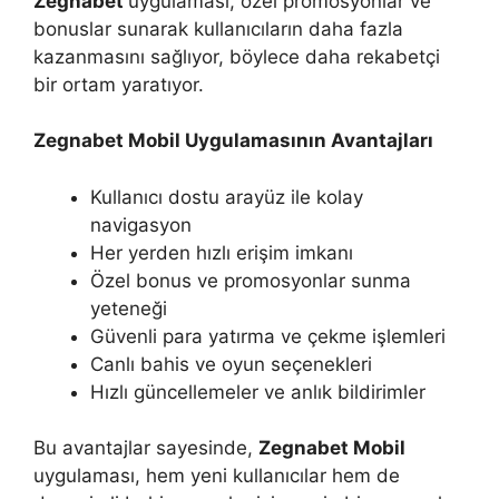
Zegnabet
uygulaması, özel promosyonlar ve
bonuslar sunarak kullanıcıların daha fazla
kazanmasını sağlıyor, böylece daha rekabetçi
bir ortam yaratıyor.
Zegnabet Mobil Uygulamasının Avantajları
Kullanıcı dostu arayüz ile kolay
navigasyon
Her yerden hızlı erişim imkanı
Özel bonus ve promosyonlar sunma
yeteneği
Güvenli para yatırma ve çekme işlemleri
Canlı bahis ve oyun seçenekleri
Hızlı güncellemeler ve anlık bildirimler
Bu avantajlar sayesinde,
Zegnabet Mobil
uygulaması, hem yeni kullanıcılar hem de