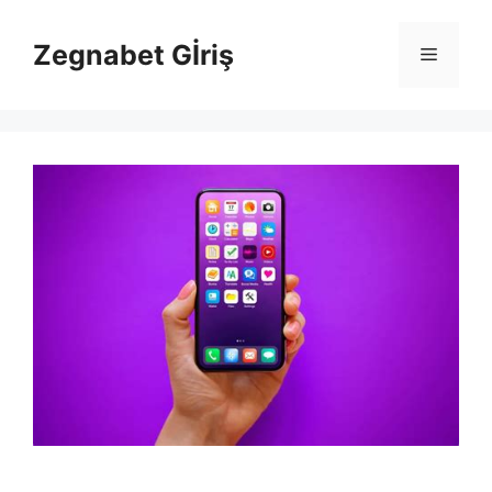
İçeriğe
atla
Zegnabet Gİriş
Menü