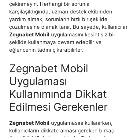
çekinmeyin. Herhangi bir sorunla
karşılaşıldığında, uzman destek ekibinden
yardım almak, sorunların hızlı bir şekilde
çözülmesine olanak tanır. Bu sayede, kullanıcılar
Zegnabet Mobil
uygulamasını kesintisiz bir
şekilde kullanmaya devam edebilir ve
eğlencenin tadını çıkarabilirler.
Zegnabet Mobil
Uygulaması
Kullanımında Dikkat
Edilmesi Gerekenler
Zegnabet Mobil
uygulamasını kullanırken,
kullanıcıların dikkate alması gereken birkaç