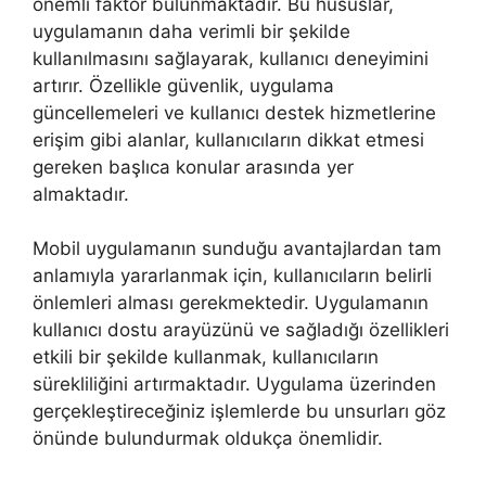
önemli faktör bulunmaktadır. Bu hususlar,
uygulamanın daha verimli bir şekilde
kullanılmasını sağlayarak, kullanıcı deneyimini
artırır. Özellikle güvenlik, uygulama
güncellemeleri ve kullanıcı destek hizmetlerine
erişim gibi alanlar, kullanıcıların dikkat etmesi
gereken başlıca konular arasında yer
almaktadır.
Mobil uygulamanın sunduğu avantajlardan tam
anlamıyla yararlanmak için, kullanıcıların belirli
önlemleri alması gerekmektedir. Uygulamanın
kullanıcı dostu arayüzünü ve sağladığı özellikleri
etkili bir şekilde kullanmak, kullanıcıların
sürekliliğini artırmaktadır. Uygulama üzerinden
gerçekleştireceğiniz işlemlerde bu unsurları göz
önünde bulundurmak oldukça önemlidir.