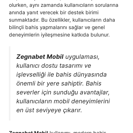
olurken, aynı zamanda kullanıcıların sorularına
anında yanıt verecek bir destek birimi
sunmaktadır. Bu özellikler, kullanıcıların daha
bilinçli bahis yapmalarını sağlar ve genel
deneyimlerin iyileşmesine katkıda bulunur.
Zegnabet Mobil
uygulaması,
kullanıcı dostu tasarımı ve
işlevselliği ile bahis dünyasında
önemli bir yere sahiptir. Bahis
severler için sunduğu avantajlar,
kullanıcıların mobil deneyimlerini
en üst seviyeye çıkarır.