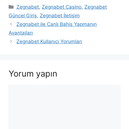
Kategoriler
Zegnabet
,
Zegnabet Casino
,
Zegnabet
Güncel Giriş
,
Zegnabet İletişim
Zegnabet ile Canlı Bahis Yapmanın
Avantajları
Zegnabet Kullanıcı Yorumları
Yorum yapın
Yorum