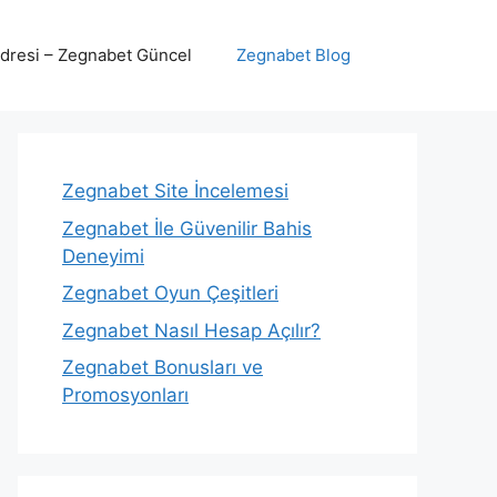
Adresi – Zegnabet Güncel
Zegnabet Blog
Zegnabet Site İncelemesi
Zegnabet İle Güvenilir Bahis
Deneyimi
Zegnabet Oyun Çeşitleri
Zegnabet Nasıl Hesap Açılır?
Zegnabet Bonusları ve
Promosyonları