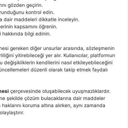
ını gözden geçirin.
korunduğunu kontrol edin.
a dair maddeleri dikkatle inceleyin.
rinin kapsamını öğrenin.
i hakkında bilgi edinin.
dilmesi gereken diğer unsurlar arasında, sözleşmenin
iliğini yitirebileceği yer alır. Kullanıcılar, platformun
u değişikliklerin kendilerini nasıl etkileyebileceğini
güncellemeleri düzenli olarak takip etmek faydalı
mesi
çerçevesinde oluşabilecek uyuşmazlıklardır.
 ne şekilde çözüm bulacaklarına dair maddeler
ın haklarını koruma altına alırken, aynı zamanda
laylaştırır.