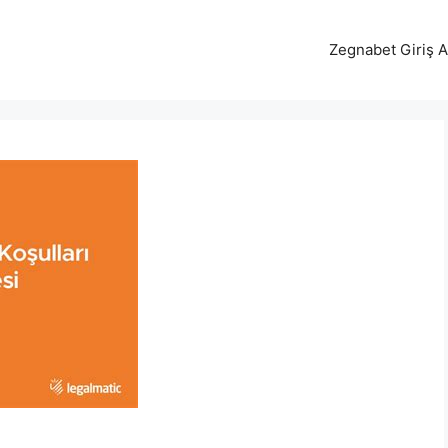
Zegnabet Giriş 