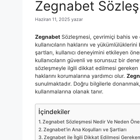
Zegnabet Sözleşm
Haziran 11, 2025
yazar
Zegnabet
Sözleşmesi, çevrimiçi bahis ve o
kullanıcıların haklarını ve yükümlülüklerini 
şartları, kullanıcı deneyimini etkileyen ön
kullanıcıların güvenli ve sorunsuz bir den
sözleşmeyle ilgili dikkat edilmesi gereken
haklarını korumalarına yardımcı olur.
Zegn
sunulmaktadır. Doğru bilgilerle donanmak, k
kullanmalarına olanak tanır.
İçindekiler
Zegnabet Sözleşmesi Nedir Ve Neden Öne
Zegnabet’in Ana Koşulları ve Şartları
Zegnabet ile İlgili Dikkat Edilmesi Gereken