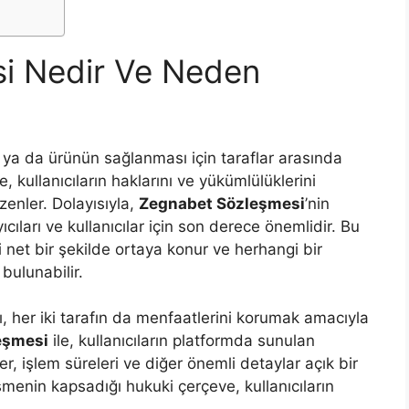
i Nedir Ve Neden
in ya da ürünün sağlanması için taraflar arasında
 kullanıcıların haklarını ve yükümlülüklerini
üzenler. Dolayısıyla,
Zegnabet Sözleşmesi
’nin
ıları ve kullanıcılar için son derece önemlidir. Bu
i net bir şekilde ortaya konur ve herhangi bir
bulunabilir.
rı, her iki tarafın da menfaatlerini korumak amacıyla
eşmesi
ile, kullanıcıların platformda sunulan
r, işlem süreleri ve diğer önemli detaylar açık bir
menin kapsadığı hukuki çerçeve, kullanıcıların