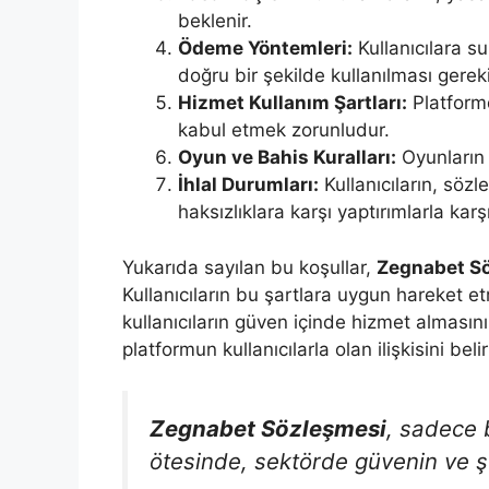
beklenir.
Ödeme Yöntemleri:
Kullanıcılara s
doğru bir şekilde kullanılması gereki
Hizmet Kullanım Şartları:
Platformd
kabul etmek zorunludur.
Oyun ve Bahis Kuralları:
Oyunların 
İhlal Durumları:
Kullanıcıların, söz
haksızlıklara karşı yaptırımlarla karş
Yukarıda sayılan bu koşullar,
Zegnabet S
Kullanıcıların bu şartlara uygun hareket et
kullanıcıların güven içinde hizmet alması
platformun kullanıcılarla olan ilişkisini bel
Zegnabet Sözleşmesi
, sadece 
ötesinde, sektörde güvenin ve şef